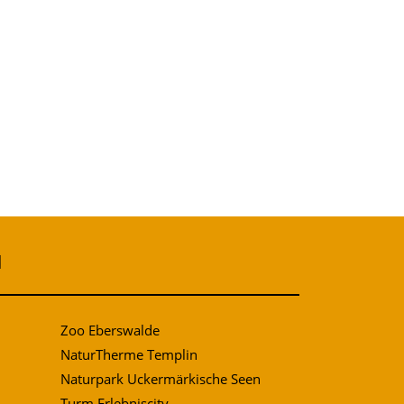
N
Zoo Eberswalde
NaturTherme Templin
Naturpark Uckermärkische Seen
Turm Erlebniscity