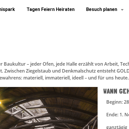
nispark
Tagen Feiern Heiraten
Besuch planen
ler Baukultur – jeder Ofen, jede Halle erzählt von Arbeit, T
iert. Zwischen Ziegelstaub und Denkmalschutz entsteht GOL
ahrens: materiell, immateriell, ideell – und für uns heute
WANN GE
Beginn: 2
Ende: 1. 
ganztägig