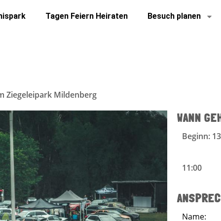
nispark
Tagen Feiern Heiraten
Besuch planen
im Ziegeleipark Mildenberg
WANN GE
Beginn: 13
11:00
ANSPREC
Name: